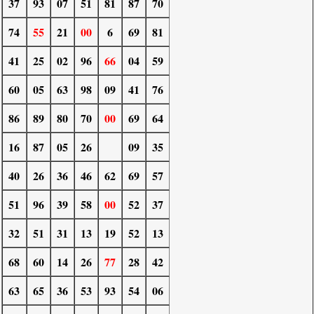
37
93
07
51
81
87
70
74
55
21
00
6
69
81
41
25
02
96
66
04
59
60
05
63
98
09
41
76
86
89
80
70
00
69
64
16
87
05
26
09
35
40
26
36
46
62
69
57
51
96
39
58
00
52
37
32
51
31
13
19
52
13
68
60
14
26
77
28
42
63
65
36
53
93
54
06