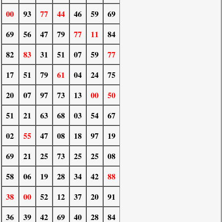
00
93
77
44
46
59
69
69
56
47
79
77
11
84
82
83
31
51
07
59
77
17
51
79
61
04
24
75
20
07
97
73
13
00
50
51
21
63
68
03
54
67
02
55
47
08
18
97
19
69
21
25
73
25
25
08
58
06
19
28
34
42
88
38
00
52
12
37
20
91
36
39
42
69
40
28
84