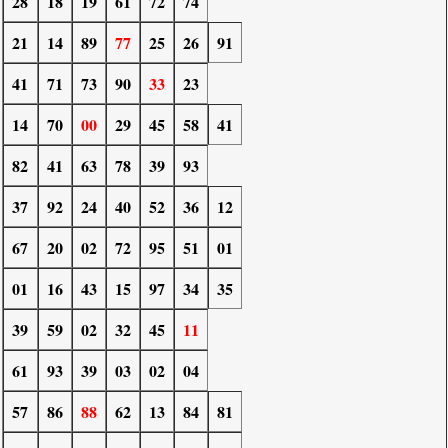
28
18
19
61
72
74
21
14
89
77
25
26
91
41
71
73
90
33
23
14
70
00
29
45
58
41
82
41
63
78
39
93
37
92
24
40
52
36
12
67
20
02
72
95
51
01
01
16
43
15
97
34
35
39
59
02
32
45
11
61
93
39
03
02
04
57
86
88
62
13
84
81