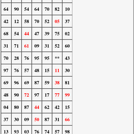
64
90
54
64
70
82
10
42
12
58
70
52
05
37
68
54
44
47
39
75
02
31
71
61
09
31
52
60
70
28
76
95
95
**
43
97
76
57
48
15
11
30
69
96
69
87
59
38
81
48
90
72
97
17
77
99
04
80
87
44
62
42
15
37
30
09
50
87
31
66
13
93
03
76
74
57
98