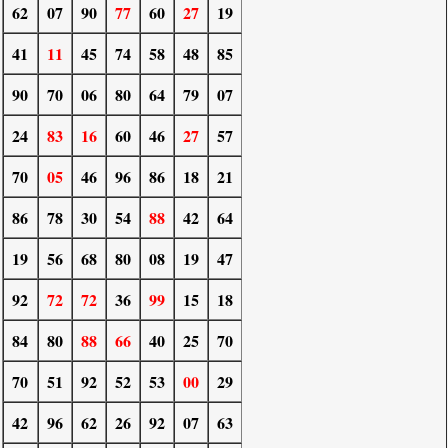
62
07
90
77
60
27
19
41
11
45
74
58
48
85
90
70
06
80
64
79
07
24
83
16
60
46
27
57
70
05
46
96
86
18
21
86
78
30
54
88
42
64
19
56
68
80
08
19
47
92
72
72
36
99
15
18
84
80
88
66
40
25
70
70
51
92
52
53
00
29
42
96
62
26
92
07
63