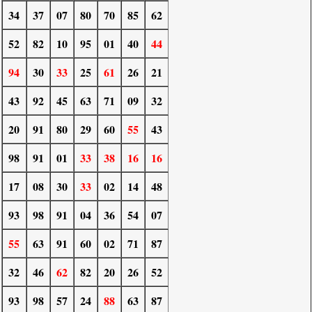
34
37
07
80
70
85
62
52
82
10
95
01
40
44
94
30
33
25
61
26
21
43
92
45
63
71
09
32
20
91
80
29
60
55
43
98
91
01
33
38
16
16
17
08
30
33
02
14
48
93
98
91
04
36
54
07
55
63
91
60
02
71
87
32
46
62
82
20
26
52
93
98
57
24
88
63
87