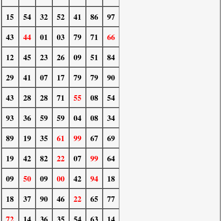
15
54
32
52
41
86
97
43
44
01
03
79
71
66
12
45
23
26
09
51
84
29
41
07
17
79
79
90
43
28
28
71
55
08
54
93
36
59
59
04
08
34
89
19
35
61
99
67
69
19
42
82
22
07
99
64
09
50
09
00
42
94
18
18
37
90
46
22
65
77
72
14
36
35
54
63
14