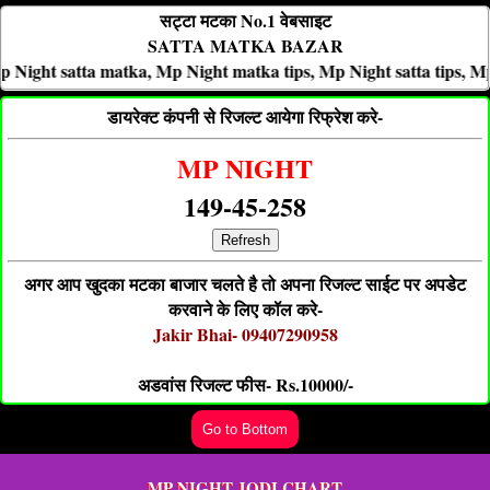
सट्टा मटका No.1 वेबसाइट
SATTA MATKA BAZAR
ight satta matka, Mp Night matka tips, Mp Night satta tips, Mp 
डायरेक्ट कंपनी से रिजल्ट आयेगा रिफ्रेश करे-
MP NIGHT
149-45-258
Refresh
अगर आप खुदका मटका बाजार चलते है तो अपना रिजल्ट साईट पर अपडेट
करवाने के लिए कॉल करे-
Jakir Bhai- 09407290958
अडवांस रिजल्ट फीस- Rs.10000/-
Go to Bottom
MP NIGHT JODI CHART