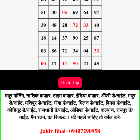
51
40
05
69
64
97
39
48
28
72
33
40
18
14
37
90
25
87
03
86
71
34
04
33
00
17
11
50
21
45
Go to Top
मधुर मॉर्निंग, नाशिक बाज़ार, टाइम बाज़ार, इंडिया बाज़ार, अँधेरी डे/नाईट, मधुर
डे/नाईट, मणिपुर डे/नाईट, गोवा डे/नाईट, मिलन डे/नाईट, विमल डे/नाईट,
कोहिनूर डे/नाईट, राजधानी डे/नाईट, ओडिशा डे/नाईट, कल्याण, रायपुर डे/
नाईट, मैंन रतन, का रिजल्ट 1 घंटे पहले चाहिए तो कॉल करे-
Jakir Bhai- 09407290958