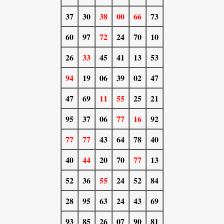
37
30
38
00
66
73
60
97
72
24
70
10
26
33
45
41
13
53
94
19
06
39
02
47
47
69
11
55
25
21
95
37
06
77
16
92
77
77
43
64
78
40
40
44
20
70
77
13
52
36
55
24
52
84
28
95
63
24
43
69
93
85
26
07
90
81