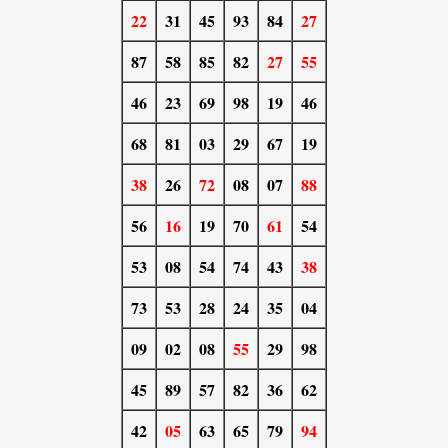
22
31
45
93
84
27
87
58
85
82
27
55
46
23
69
98
19
46
68
81
03
29
67
19
38
26
72
08
07
88
56
16
19
70
61
54
53
08
54
74
43
38
73
53
28
24
35
04
09
02
08
55
29
98
45
89
57
82
36
62
42
05
63
65
79
94