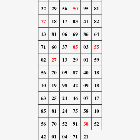
32
29
56
50
95
81
77
18
17
03
41
82
13
81
06
69
86
64
71
60
37
05
03
55
02
27
13
29
01
59
56
70
09
87
40
18
10
19
98
42
09
18
63
25
24
46
07
17
85
81
24
75
58
10
56
70
52
91
38
52
42
01
04
71
21