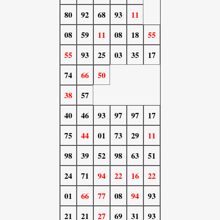
80
92
68
93
11
08
59
11
08
18
55
55
93
25
03
35
17
74
66
50
38
57
40
46
93
97
97
17
75
44
01
73
29
11
98
39
52
98
63
51
24
71
94
22
16
22
01
66
77
08
94
93
21
21
27
69
31
93