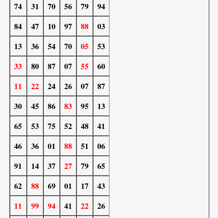
74
31
70
56
79
94
84
47
10
97
88
03
13
36
54
70
05
53
33
80
87
07
55
60
11
22
24
26
07
87
30
45
86
83
95
13
65
53
75
52
48
41
46
36
01
88
51
06
91
14
37
27
79
65
62
88
69
01
17
43
11
99
94
41
22
26