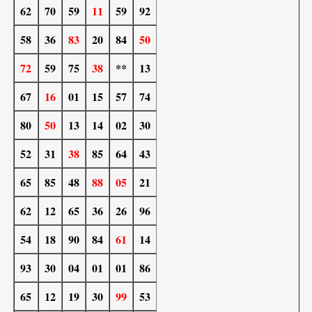
62
70
59
11
59
92
58
36
83
20
84
50
72
59
75
38
**
13
67
16
01
15
57
74
80
50
13
14
02
30
52
31
38
85
64
43
65
85
48
88
05
21
62
12
65
36
26
96
54
18
90
84
61
14
93
30
04
01
01
86
65
12
19
30
99
53