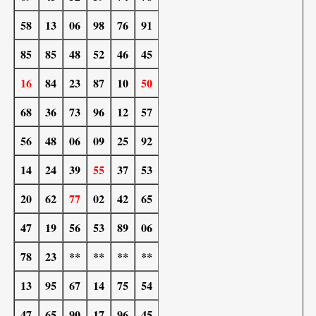
58
13
06
98
76
91
85
85
48
52
46
45
16
84
23
87
10
50
68
36
73
96
12
57
56
48
06
09
25
92
14
24
39
55
37
53
20
62
77
02
42
65
47
19
56
53
89
06
78
23
**
**
**
**
13
95
67
14
75
54
47
65
90
17
96
45