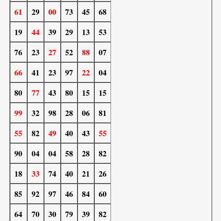
61
29
00
73
45
68
19
44
39
29
13
53
76
23
27
52
88
07
66
41
23
97
22
04
80
77
43
80
15
15
99
32
98
28
06
81
55
82
49
40
43
55
90
04
04
58
28
82
18
33
74
40
21
26
85
92
97
46
84
60
64
70
30
79
39
82