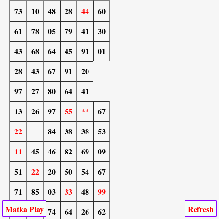
73
10
48
28
44
60
61
78
05
79
41
30
43
68
64
45
91
01
28
43
67
91
20
97
27
80
64
41
13
26
97
55
**
67
22
84
38
38
53
11
45
46
82
69
09
51
22
20
50
54
67
71
85
03
33
48
99
Matka Play
Refresh
84
76
74
64
26
62