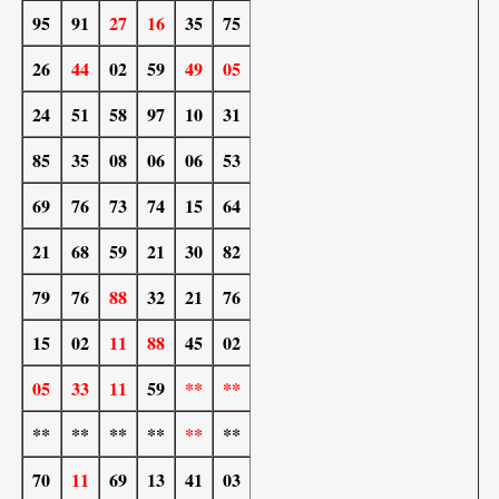
95
91
27
16
35
75
26
44
02
59
49
05
24
51
58
97
10
31
85
35
08
06
06
53
69
76
73
74
15
64
21
68
59
21
30
82
79
76
88
32
21
76
15
02
11
88
45
02
05
33
11
59
**
**
**
**
**
**
**
**
70
11
69
13
41
03