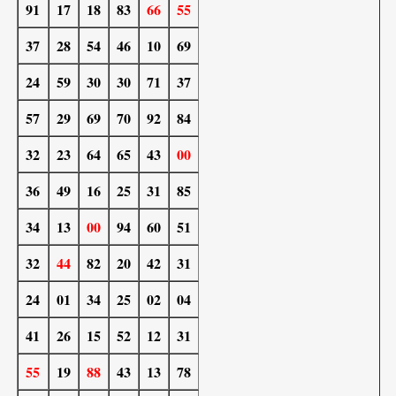
91
17
18
83
66
55
37
28
54
46
10
69
24
59
30
30
71
37
57
29
69
70
92
84
32
23
64
65
43
00
36
49
16
25
31
85
34
13
00
94
60
51
32
44
82
20
42
31
24
01
34
25
02
04
41
26
15
52
12
31
55
19
88
43
13
78