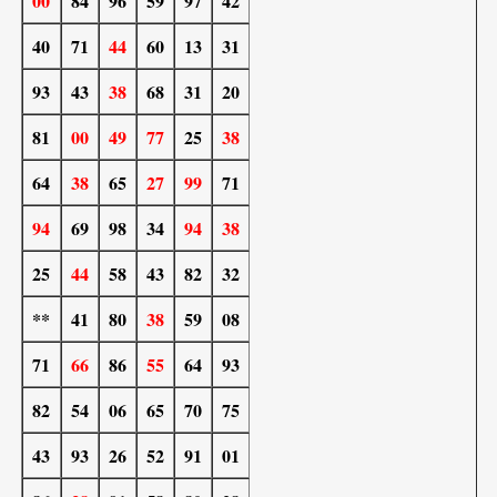
00
84
96
59
97
42
40
71
44
60
13
31
93
43
38
68
31
20
81
00
49
77
25
38
64
38
65
27
99
71
94
69
98
34
94
38
25
44
58
43
82
32
**
41
80
38
59
08
71
66
86
55
64
93
82
54
06
65
70
75
43
93
26
52
91
01