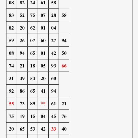
08
82
24
61
58
83
52
75
07
28
58
82
20
62
01
04
59
26
07
60
27
94
08
94
65
01
42
50
74
21
18
05
93
66
31
49
54
20
60
92
86
65
41
94
55
73
89
**
61
21
75
19
15
04
45
76
20
65
53
42
33
40