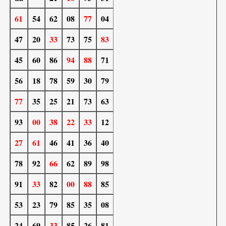
61
54
62
08
77
04
47
20
33
73
75
83
45
60
86
94
88
71
56
18
78
59
30
79
77
35
25
21
73
63
93
00
38
22
33
12
27
61
46
41
36
40
78
92
66
62
89
98
91
33
82
00
88
85
53
23
79
85
35
08
24
69
33
85
26
81