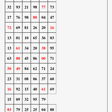
32
93
21
98
77
73
17
76
98
88
04
47
72
69
81
26
20
16
13
01
10
65
36
03
13
61
34
20
38
95
63
88
45
86
00
71
50
49
84
62
71
24
23
31
08
06
37
60
16
92
15
40
61
69
15
09
32
95
79
83
79
25
25
04
88