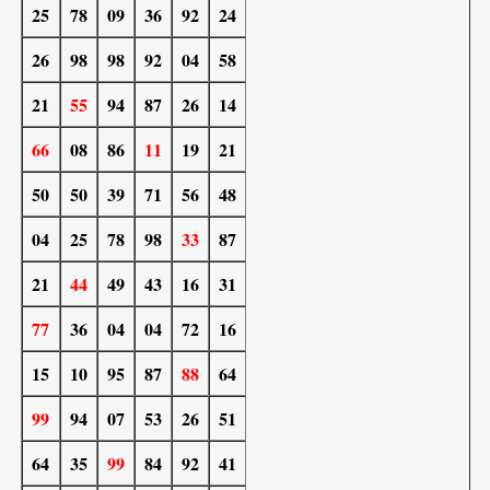
25
78
09
36
92
24
26
98
98
92
04
58
21
55
94
87
26
14
66
08
86
11
19
21
50
50
39
71
56
48
04
25
78
98
33
87
21
44
49
43
16
31
77
36
04
04
72
16
15
10
95
87
88
64
99
94
07
53
26
51
64
35
99
84
92
41