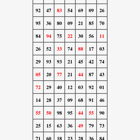
92
47
83
54
69
09
26
95
36
80
09
21
85
70
84
94
75
22
30
56
11
26
52
33
74
88
17
03
29
93
93
21
45
42
74
05
20
77
21
44
87
43
72
29
40
12
03
92
01
14
28
37
09
68
91
46
55
50
98
95
44
55
90
25
15
63
36
49
79
73
71
60
18
23
28
36
84