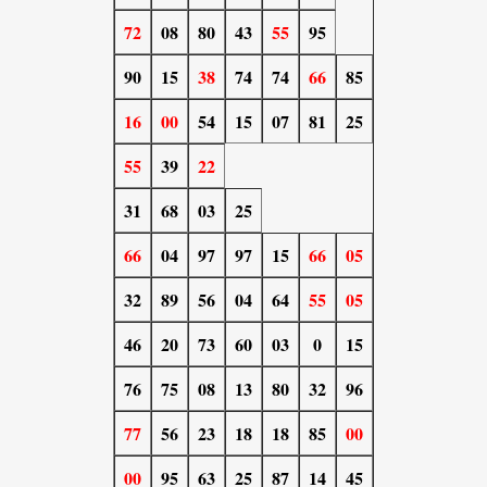
72
08
80
43
55
95
90
15
38
74
74
66
85
16
00
54
15
07
81
25
55
39
22
31
68
03
25
66
04
97
97
15
66
05
32
89
56
04
64
55
05
46
20
73
60
03
0
15
76
75
08
13
80
32
96
77
56
23
18
18
85
00
00
95
63
25
87
14
45