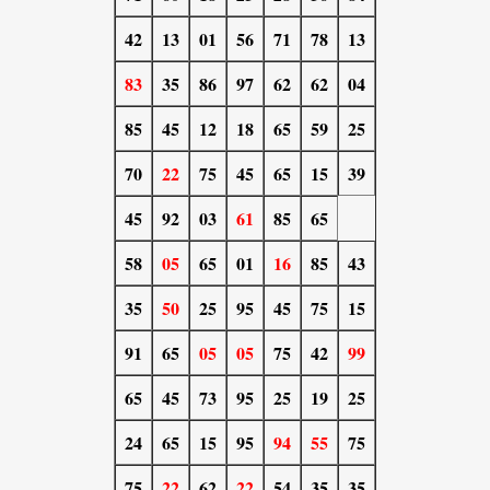
42
13
01
56
71
78
13
83
35
86
97
62
62
04
85
45
12
18
65
59
25
70
22
75
45
65
15
39
45
92
03
61
85
65
58
05
65
01
16
85
43
35
50
25
95
45
75
15
91
65
05
05
75
42
99
65
45
73
95
25
19
25
24
65
15
95
94
55
75
75
22
62
22
54
35
35