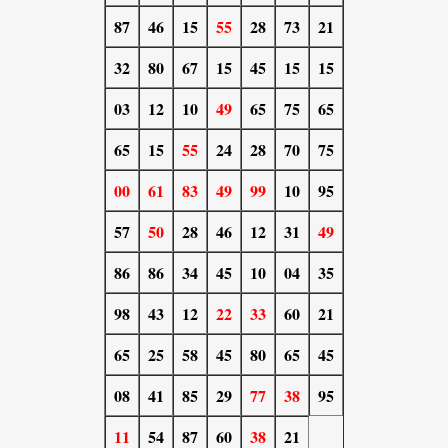
87
46
15
55
28
73
21
32
80
67
15
45
15
15
03
12
10
49
65
75
65
65
15
55
24
28
70
75
00
61
83
49
99
10
95
57
50
28
46
12
31
49
86
86
34
45
10
04
35
98
43
12
22
33
60
21
65
25
58
45
80
65
45
08
41
85
29
77
38
95
11
54
87
60
38
21