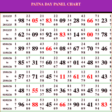
PATNA DAY PANEL CHART
5
2
2
2
1
2
2
2
1
4
2
7
1
1
22/12/25
98
05
83
09
28
66
23
6
7
4
6
7
5
8
3
4
5
6
9
2
5
to
8
9
4
7
0
6
0
4
7
9
8
0
9
7
28/12/25
3
1
4
2
4
2
1
6
1
6
2
4
2
1
29/12/25
62
09
92
83
14
00
78
5
5
6
8
5
4
8
8
5
8
9
7
5
7
to
8
6
0
9
0
6
9
9
5
0
9
9
0
0
04/01/26
1
4
3
4
3
3
2
4
4
2
4
4
5
2
05/01/26
89
89
66
08
67
70
46
3
5
7
6
4
6
8
6
5
6
5
7
9
5
to
4
0
8
9
9
7
0
8
7
9
8
9
0
9
11/01/26
2
1
7
5
4
2
2
4
4
1
1
2
2
4
12/01/26
85
31
60
48
01
48
30
7
6
7
7
5
2
5
6
7
4
4
8
5
8
to
9
8
9
9
7
6
7
8
9
6
9
8
6
8
18/01/26
2
1
1
2
1
1
1
3
3
1
2
3
3
1
19/01/26
57
71
45
11
61
61
43
6
2
3
4
5
7
4
3
5
3
5
8
5
3
to
7
4
3
5
8
7
6
5
8
7
9
0
6
9
25/01/26
1
1
1
1
5
2
4
8
1
7
7
3
1
5
26/01/26
48
55
85
36
43
45
90
4
7
1
1
6
4
9
9
3
8
8
5
2
6
to
9
0
3
3
7
9
0
9
0
8
9
7
6
9
01/02/26
5
2
4
5
3
1
3
1
3
2
1
4
1
2
02/02/26
96
88
45
66
90
41
83
7
6
4
6
5
4
4
2
8
8
4
8
3
4
to
7
8
0
7
6
0
9
3
8
0
9
9
4
7
08/02/26