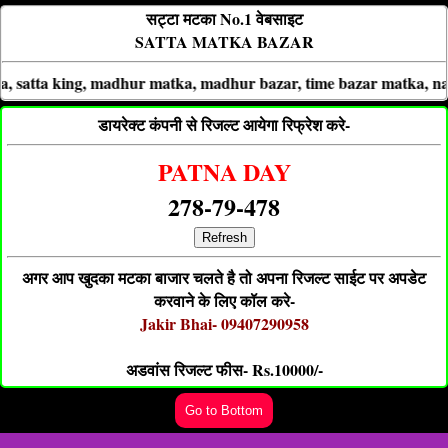
सट्टा मटका No.1 वेबसाइट
SATTA MATKA BAZAR
a king, madhur matka, madhur bazar, time bazar matka, nashik matka
डायरेक्ट कंपनी से रिजल्ट आयेगा रिफ्रेश करे-
PATNA DAY
278-79-478
Refresh
अगर आप खुदका मटका बाजार चलते है तो अपना रिजल्ट साईट पर अपडेट
करवाने के लिए कॉल करे-
Jakir Bhai- 09407290958
अडवांस रिजल्ट फीस- Rs.10000/-
Go to Bottom