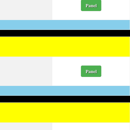
Panel
Panel