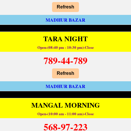
Refresh
MADHUR BAZAR
TARA NIGHT
Open-(08:40 pm - 10:30 pm)-Close
789-44-789
Refresh
MADHUR BAZAR
MANGAL MORNING
Open-(10:00 am - 11:00 am)-Close
568-97-223