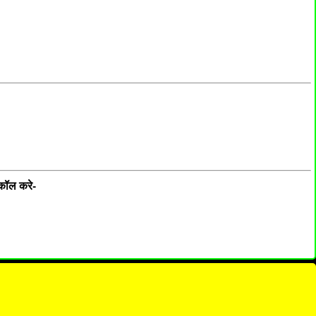
कॉल करे-