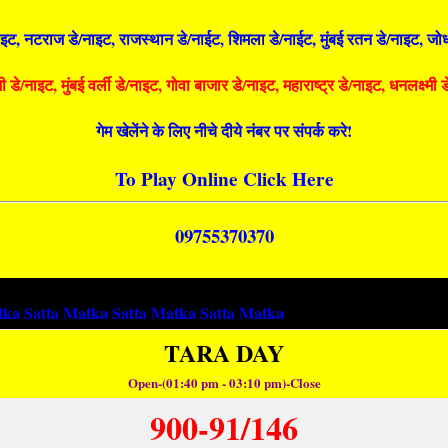
इट, नटराज डे/नाइट, राजस्थान डे/नाईट, शिमला डे/नाईट, मुंबई रतन डे/नाइट, जोध
डे/नाइट, मुंबई वर्ली डे/नाइट, गोवा बाजार डे/नाइट, महाराष्ट्र डे/नाइट, धनलक्ष्मी
गेम खेलेंने के लिए नीचे दीये नंबर पर संपर्क करे!
To Play Online Click Here
09755370370
a Matka
Satta Matka
Satta Matka
TARA DAY
Open-(01:40 pm - 03:10 pm)-Close
900-91/146