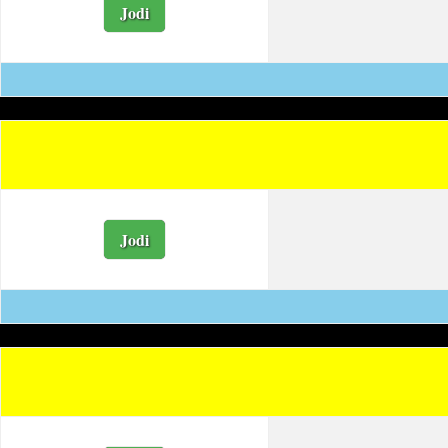
Jodi
Jodi