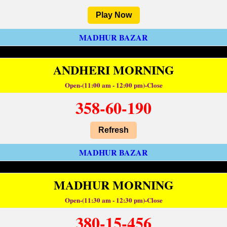
Play Now
MADHUR BAZAR
ANDHERI MORNING
Open-(11:00 am - 12:00 pm)-Close
358-60-190
Refresh
MADHUR BAZAR
MADHUR MORNING
Open-(11:30 am - 12:30 pm)-Close
380-15-456