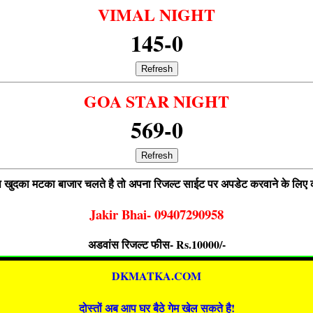
VIMAL NIGHT
145-0
Refresh
GOA STAR NIGHT
569-0
Refresh
खुदका मटका बाजार चलते है तो अपना रिजल्ट साईट पर अपडेट करवाने के लिए 
Jakir Bhai- 09407290958
अडवांस रिजल्ट फीस- Rs.10000/-
DKMATKA.COM
दोस्तों अब आप घर बैठे गेम खेल सकते है!