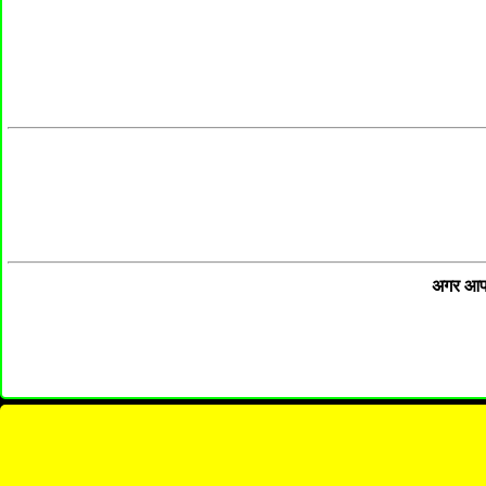
अगर आप 