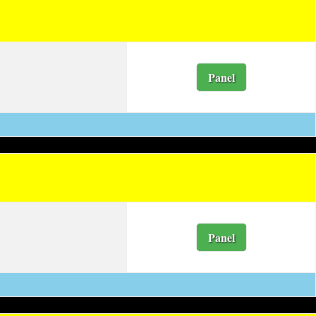
Panel
Panel