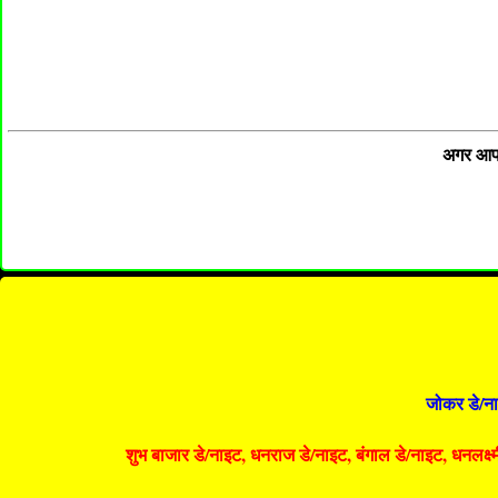
अगर आप 
जोकर डे/ना
शुभ बाजार डे/नाइट, धनराज डे/नाइट, बंगाल डे/नाइट, धनलक्ष्मी 