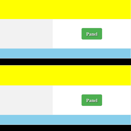
Panel
Panel