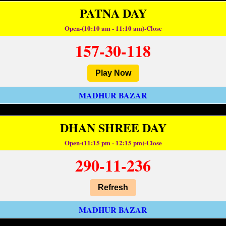
PATNA DAY
Open-(10:10 am - 11:10 am)-Close
157-30-118
Play Now
MADHUR BAZAR
DHAN SHREE DAY
Open-(11:15 pm - 12:15 pm)-Close
290-11-236
Refresh
MADHUR BAZAR