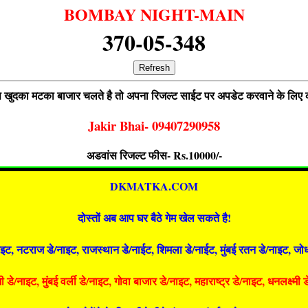
BOMBAY NIGHT-MAIN
370-05-348
Refresh
खुदका मटका बाजार चलते है तो अपना रिजल्ट साईट पर अपडेट करवाने के लिए 
Jakir Bhai- 09407290958
अडवांस रिजल्ट फीस- Rs.10000/-
DKMATKA.COM
दोस्तों अब आप घर बैठे गेम खेल सकते है!
इट, नटराज डे/नाइट, राजस्थान डे/नाईट, शिमला डे/नाईट, मुंबई रतन डे/नाइट, जोध
डे/नाइट, मुंबई वर्ली डे/नाइट, गोवा बाजार डे/नाइट, महाराष्ट्र डे/नाइट, धनलक्ष्मी