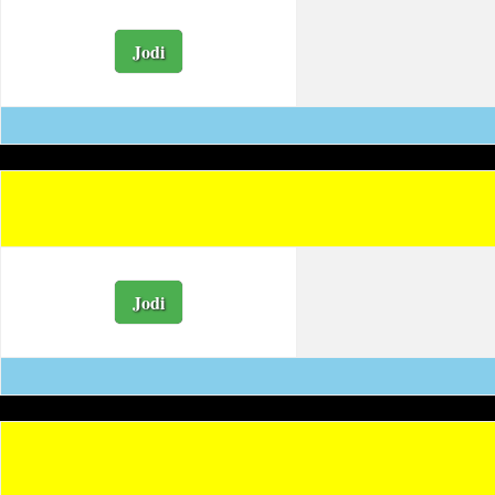
Jodi
Jodi