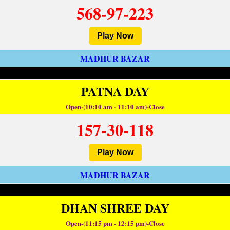
568-97-223
Play Now
MADHUR BAZAR
PATNA DAY
Open-(10:10 am - 11:10 am)-Close
157-30-118
Play Now
MADHUR BAZAR
DHAN SHREE DAY
Open-(11:15 pm - 12:15 pm)-Close