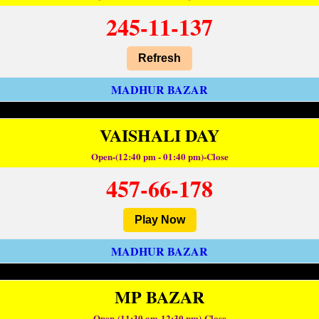
245-11-137
Refresh
MADHUR BAZAR
VAISHALI DAY
Open-(12:40 pm - 01:40 pm)-Close
457-66-178
Play Now
MADHUR BAZAR
MP BAZAR
Open-(11:30 am-12:30 pm)-Close