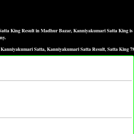
atta King Result in Madhur Bazar, Kanniyakumari Satta King is
ny.
umari Satta, Kanniyakumari Satta Result, Satta King 786, Kann