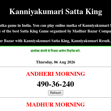
Kanniyakumari Satta King
ka game in India. You can play online matka of Kanniyakumari S
e of the best Satta King Game organized by Madhur Bazar Compa
with Kanniyakumari Satta King, Kanniyakumari Result, Kanniyak
डायरेक्ट कंपनी से रिजल्ट आयेगा रिफ्रेश करे-
Thursday, 06 Aug 2026
ANDHERI MORNING
490-36-240
Refresh
MADHUR MORNING