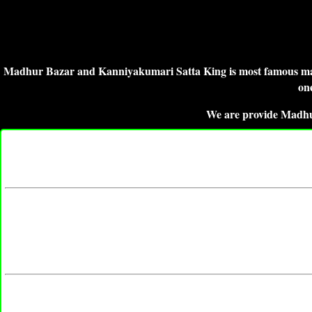
Madhur Bazar and Kanniyakumari Satta King is most famous mat
on
We are provide Madhur Bazar 