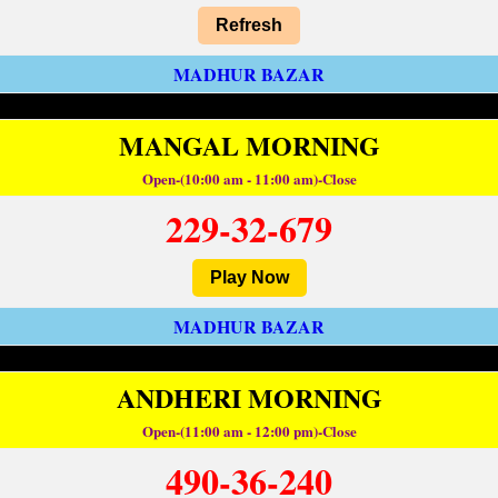
Refresh
MADHUR BAZAR
MANGAL MORNING
Open-(10:00 am - 11:00 am)-Close
229-32-679
Play Now
MADHUR BAZAR
ANDHERI MORNING
Open-(11:00 am - 12:00 pm)-Close
490-36-240