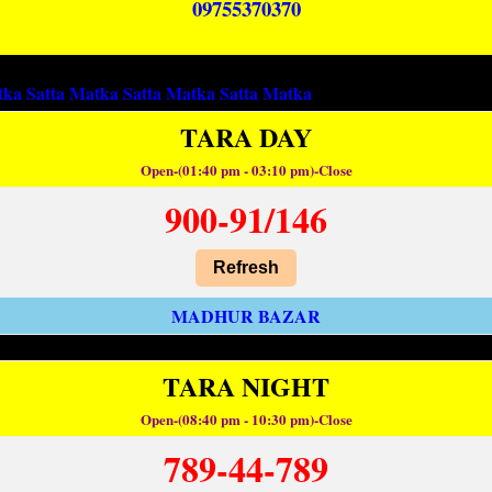
09755370370
a Matka
Satta Matka
Satta Matka
TARA DAY
Open-(01:40 pm - 03:10 pm)-Close
900-91/146
Refresh
MADHUR BAZAR
TARA NIGHT
Open-(08:40 pm - 10:30 pm)-Close
789-44-789