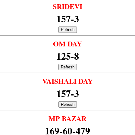
SRIDEVI
157-3
Refresh
OM DAY
125-8
Refresh
VAISHALI DAY
157-3
Refresh
MP BAZAR
169-60-479