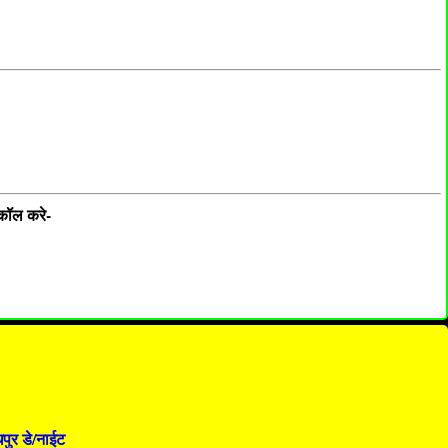
कॉल करे-
पुर डे/नाईट