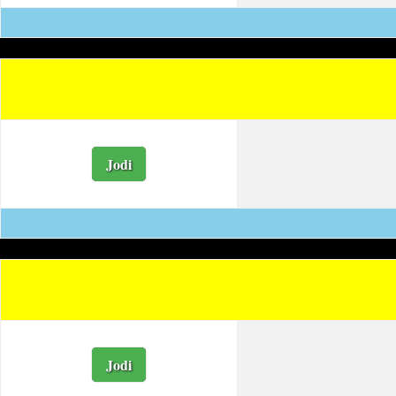
Jodi
Jodi