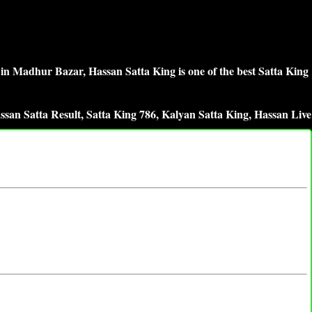
n Madhur Bazar, Hassan Satta King is one of the best Satta King
 Result, Satta King 786, Kalyan Satta King, Hassan Live Satta K