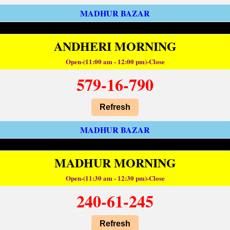
MADHUR BAZAR
ANDHERI MORNING
Open-(11:00 am - 12:00 pm)-Close
579-16-790
Refresh
MADHUR BAZAR
MADHUR MORNING
Open-(11:30 am - 12:30 pm)-Close
240-61-245
Refresh