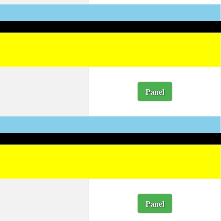
Panel
Panel