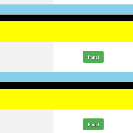
Panel
Panel