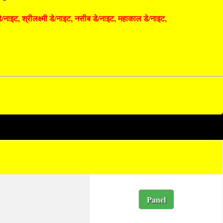
 डे/नाइट, श्रीलक्ष्मी डे/नाइट, नसीब डे/नाइट, महाकाल डे/नाइट,
Panel