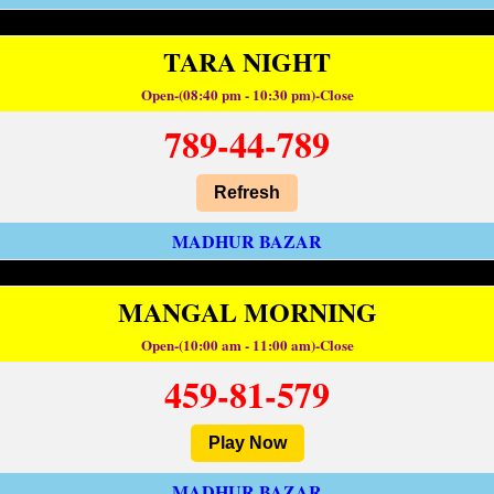
TARA NIGHT
Open-(08:40 pm - 10:30 pm)-Close
789-44-789
Refresh
MADHUR BAZAR
MANGAL MORNING
Open-(10:00 am - 11:00 am)-Close
459-81-579
Play Now
MADHUR BAZAR