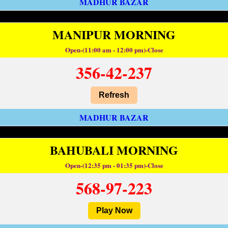
MADHUR BAZAR
MANIPUR MORNING
Open-(11:00 am - 12:00 pm)-Close
356-42-237
Refresh
MADHUR BAZAR
BAHUBALI MORNING
Open-(12:35 pm - 01:35 pm)-Close
568-97-223
Play Now