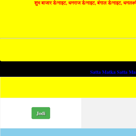
शुभ बाजार डे/नाइट, धनराज डे/नाइट, बंगाल डे/नाइट, धनलक्ष्मी 
Satta Matka
Satta Matka
Satt
Jodi