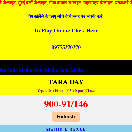
डे/नाइट, मुंबई वर्ली डे/नाइट, गोवा बाजार डे/नाइट, महाराष्ट्र डे/नाइट, धनलक्ष्मी
गेम खेलेंने के लिए नीचे दीये नंबर पर संपर्क करे!
To Play Online Click Here
09755370370
a Matka
Satta Matka
Satta Matka
TARA DAY
Open-(01:40 pm - 03:10 pm)-Close
900-91/146
Refresh
MADHUR BAZAR