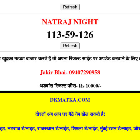
Refresh
NATRAJ NIGHT
113-59-126
Refresh
खुदका मटका बाजार चलते है तो अपना रिजल्ट साईट पर अपडेट करवाने के लिए 
Jakir Bhai- 09407290958
अडवांस रिजल्ट फीस- Rs.10000/-
DKMATKA.COM
दोस्तों अब आप घर बैठे गेम खेल सकते है!
इट, नटराज डे/नाइट, राजस्थान डे/नाईट, शिमला डे/नाईट, मुंबई रतन डे/नाइट, जोध