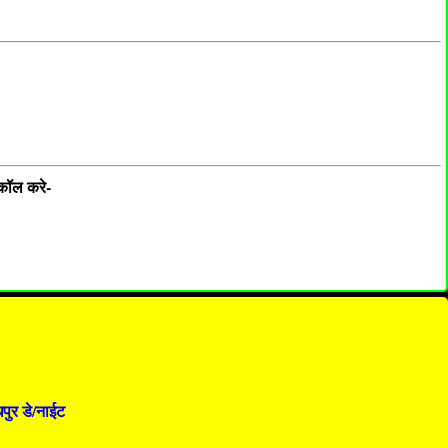
कॉल करे-
पुर डे/नाईट