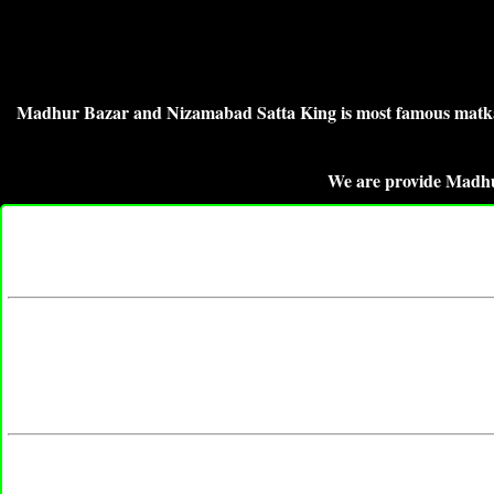
Madhur Bazar and Nizamabad Satta King is most famous matka 
We are provide Madhur Bazar 