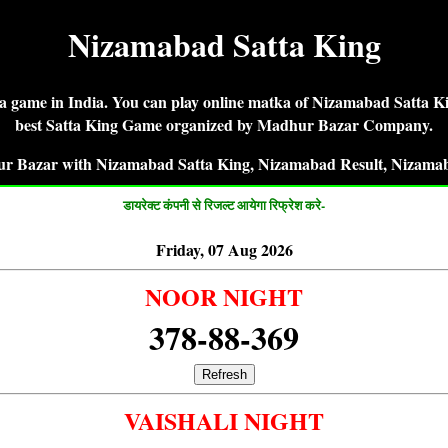
Nizamabad Satta King
game in India. You can play online matka of Nizamabad Satta Kin
best Satta King Game organized by Madhur Bazar Company.
with Nizamabad Satta King, Nizamabad Result, Nizamabad Satta,
डायरेक्ट कंपनी से रिजल्ट आयेगा रिफ्रेश करे-
Friday, 07 Aug 2026
NOOR NIGHT
378-88-369
Refresh
VAISHALI NIGHT