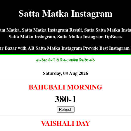
Satta Matka Instagram
m Matka, Satta Matka Instagram Result, Satta Satta Matka Ins
Satta Matka Instagram, Satta Matka Instagram DpBoass
with AB Satta Matka Instagram Provide Best Instagram Fourm a
डायरेक्ट कंपनी से रिजल्ट आयेगा रिफ्रेश करे-
Saturday, 08 Aug 2026
BAHUBALI MORNING
380-1
Refresh
VAISHALI DAY