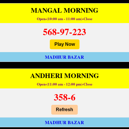
MANGAL MORNING
Open-(10:00 am - 11:00 am)-Close
568-97-223
Play Now
MADHUR BAZAR
ANDHERI MORNING
Open-(11:00 am - 12:00 pm)-Close
358-6
Refresh
MADHUR BAZAR