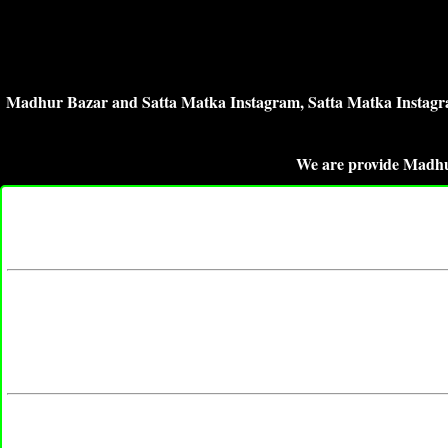
Madhur Bazar and Satta Matka Instagram, Satta Matka Instagra
We are provide Madhur Bazar 