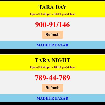
TARA DAY
Open-(01:40 pm - 03:10 pm)-Close
900-91/146
Refresh
MADHUR BAZAR
TARA NIGHT
Open-(08:40 pm - 10:30 pm)-Close
789-44-789
Refresh
MADHUR BAZAR