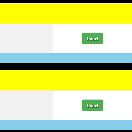
Panel
Panel