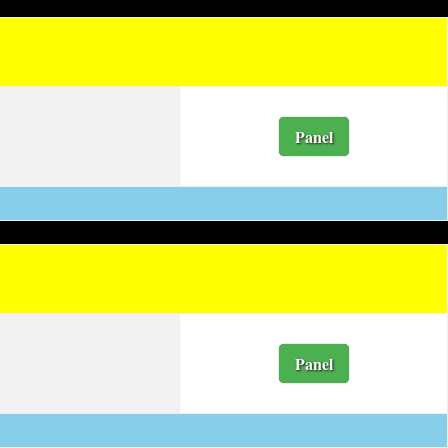
Panel
Panel