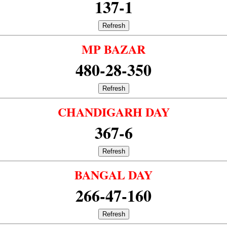
137-1
Refresh
MP BAZAR
480-28-350
Refresh
CHANDIGARH DAY
367-6
Refresh
BANGAL DAY
266-47-160
Refresh