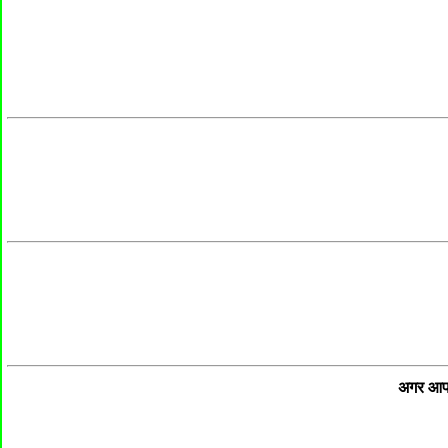
अगर आप 