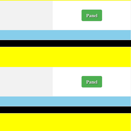
Panel
Panel