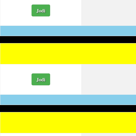
Jodi
Jodi