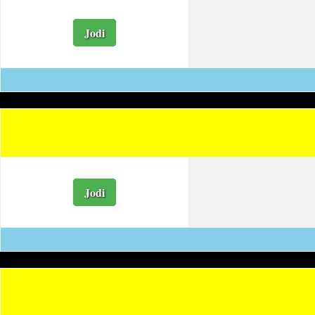
Jodi
Jodi