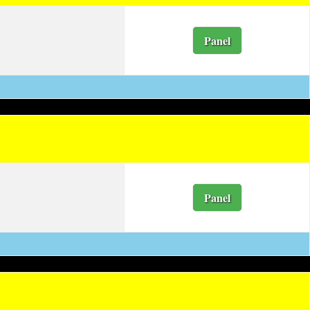
Panel
Panel