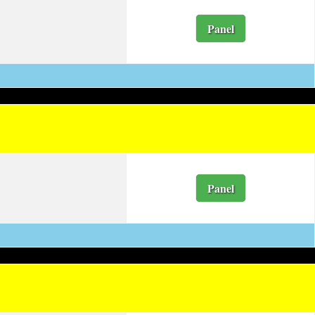
Panel
Panel