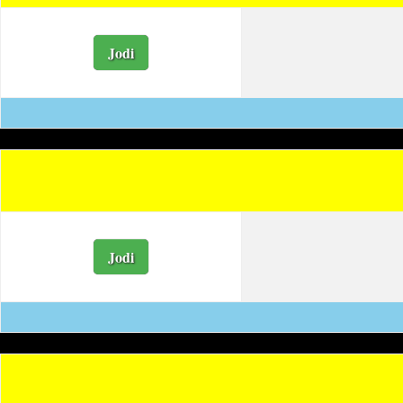
Jodi
Jodi