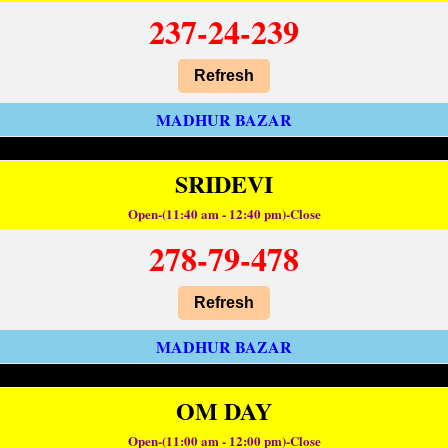
237-24-239
Refresh
MADHUR BAZAR
SRIDEVI
Open-(11:40 am - 12:40 pm)-Close
278-79-478
Refresh
MADHUR BAZAR
OM DAY
Open-(11:00 am - 12:00 pm)-Close