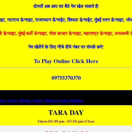
दोस्तों अब आप घर बैठे गेम खेल सकते है!
इट, नटराज डे/नाइट, राजस्थान डे/नाईट, शिमला डे/नाईट, मुंबई रतन डे/नाइट, जोध
डे/नाइट, मुंबई वर्ली डे/नाइट, गोवा बाजार डे/नाइट, महाराष्ट्र डे/नाइट, धनलक्ष्मी
गेम खेलेंने के लिए नीचे दीये नंबर पर संपर्क करे!
To Play Online Click Here
09755370370
a Matka
Satta Matka
Satta Matka
TARA DAY
Open-(01:40 pm - 03:10 pm)-Close