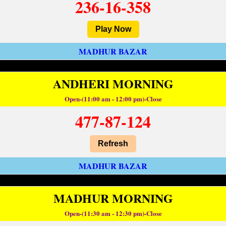
236-16-358
Play Now
MADHUR BAZAR
ANDHERI MORNING
Open-(11:00 am - 12:00 pm)-Close
477-87-124
Refresh
MADHUR BAZAR
MADHUR MORNING
Open-(11:30 am - 12:30 pm)-Close