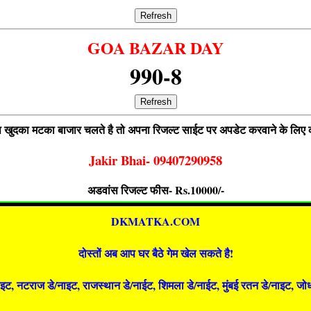
Refresh
GOA BAZAR DAY
990-8
Refresh
खुदका मटका बाजार चलते है तो अपना रिजल्ट साईट पर अपडेट करवाने के लिए 
Jakir Bhai- 09407290958
अडवांस रिजल्ट फीस- Rs.10000/-
DKMATKA.COM
दोस्तों अब आप घर बैठे गेम खेल सकते है!
इट, नटराज डे/नाइट, राजस्थान डे/नाईट, शिमला डे/नाईट, मुंबई रतन डे/नाइट, जोध