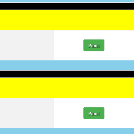
Panel
Panel